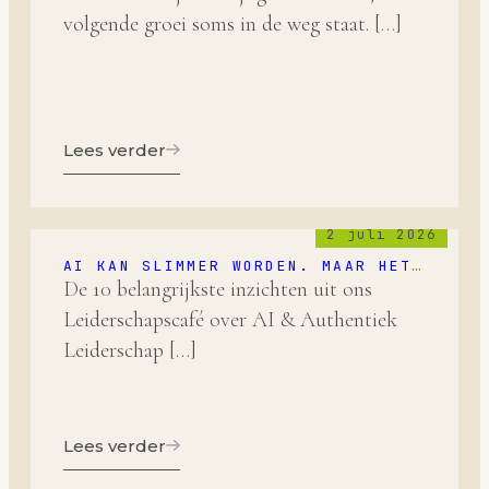
volgende groei soms in de weg staat. […]
Lees verder
2 juli 2026
AI KAN SLIMMER WORDEN. MAAR HET
BLIJFT AAN ONS OM WIJZER TE
De 10 belangrijkste inzichten uit ons
WORDEN.
Leiderschapscafé over AI & Authentiek
Leiderschap […]
Lees verder