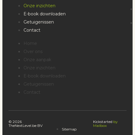
Onze inzichten
E-book downloaden
Getuigenissen
Contact
Home
Over ons
Onze aanpak
Onze inzichten
E-book downloaden
Getuigenissen
Contact
© 2026
Kickstarted
by
TheNextLevel.be BV
Mailbox
Sitemap