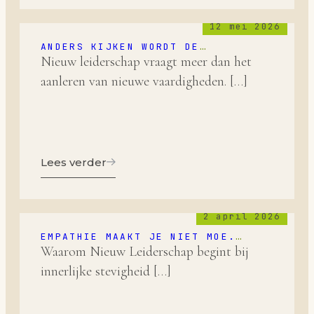
12 mei 2026
ANDERS KIJKEN WORDT DE
BELANGRIJKSTE COMPETENTIE VAN
Nieuw leiderschap vraagt meer dan het
NIEUW LEIDERSCHAP
aanleren van nieuwe vaardigheden. […]
Lees verder
2 april 2026
EMPATHIE MAAKT JE NIET MOE.
SYMPATHIE WEL.
Waarom Nieuw Leiderschap begint bij
innerlijke stevigheid […]