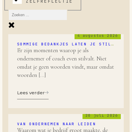
ZELFREFLECTIE
4 augustus 2026
SOMMIGE BEDANKJES LATEN JE STIL
WORDEN
Er zijn momenten waarop je als
ondernemer of coach even stilvalt. Niet
omdat je geen woorden vindt, maar omdat
woorden […]
Lees verder
20 juli 2026
VAN ONDERNEMEN NAAR LEIDEN
Waarom wat je bedrijf groot maakte, de