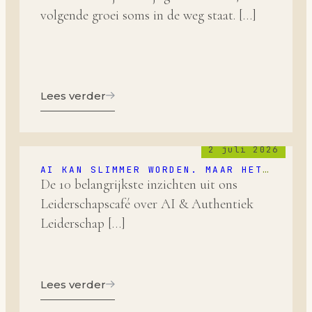
volgende groei soms in de weg staat. […]
Lees verder
2 juli 2026
AI KAN SLIMMER WORDEN. MAAR HET
BLIJFT AAN ONS OM WIJZER TE
De 10 belangrijkste inzichten uit ons
WORDEN.
Leiderschapscafé over AI & Authentiek
Leiderschap […]
Lees verder