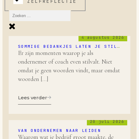
ZELFREFLECTIE
4 augustus 2026
SOMMIGE BEDANKJES LATEN JE STIL
WORDEN
Er zijn momenten waarop je als
ondernemer of coach even stilvalt. Niet
omdat je geen woorden vindt, maar omdat
woorden […]
Lees verder
20 juli 2026
VAN ONDERNEMEN NAAR LEIDEN
Waarom wat je bedrijf groot maakte, de