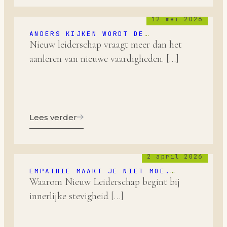
12 mei 2026
ANDERS KIJKEN WORDT DE
BELANGRIJKSTE COMPETENTIE VAN
Nieuw leiderschap vraagt meer dan het
NIEUW LEIDERSCHAP
aanleren van nieuwe vaardigheden. […]
Lees verder
2 april 2026
EMPATHIE MAAKT JE NIET MOE.
SYMPATHIE WEL.
Waarom Nieuw Leiderschap begint bij
innerlijke stevigheid […]