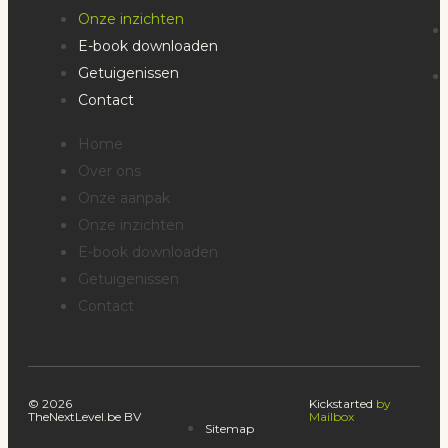
Onze inzichten
E-book downloaden
Getuigenissen
Contact
Home
Over ons
Onze aanpak
Onze inzichten
E-book downloaden
Getuigenissen
Contact
© 2026
Kickstarted
by
TheNextLevel.be BV
Mailbox
Sitemap