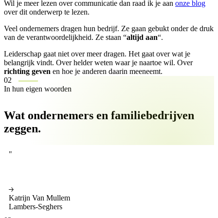
Wil je meer lezen over communicatie dan raad ik je aan
onze blog
over dit onderwerp te lezen.
Veel ondernemers dragen hun bedrijf. Ze gaan gebukt onder de druk
van de verantwoordelijkheid. Ze staan “
altijd aan
“.
Leiderschap gaat niet over meer dragen. Het gaat over wat je
belangrijk vindt. Over helder weten waar je naartoe wil. Over
richting geven
en hoe je anderen daarin meeneemt.
02
In hun eigen woorden
Wat ondernemers en familiebedrijven
zeggen.
"
Ik was op zoek naar meer innerlijke rust en wilde mijn eigen sterkte
beter leren kennen. Bij The Next Level vond ik geen standaard
coaching, maar…
Meer lezen
Katrijn Van Mullem
Lambers-Seghers