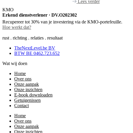
Lees verder
KMO
Erkend dienstverlener · DV.O202302
Recupereer tot 30% van je investering via de KMO-portefeuille.
Hoe werkt dat?
rust . richting . relaties . resultaat
TheNextLevel.be BV
BTW BE 0462.723.652
Wat wij doen
Home
Over ons
Onze aanpak
Onze inzichten
E-book downloaden
Getuigenissen
Contact
Home
Over ons
Onze aanpak
Onze inzichten