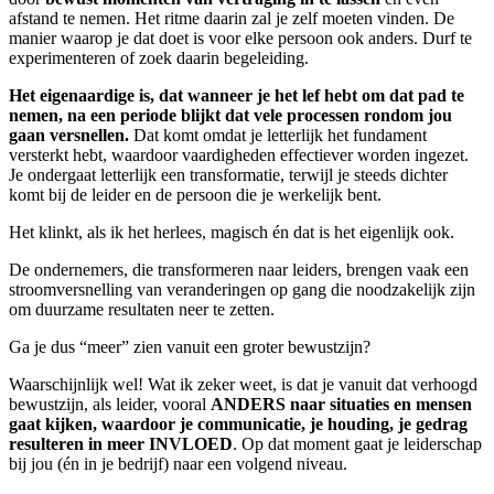
afstand te nemen. Het ritme daarin zal je zelf moeten vinden. De
manier waarop je dat doet is voor elke persoon ook anders. Durf te
experimenteren of zoek daarin begeleiding.
Het eigenaardige is, dat wanneer je het lef hebt om dat pad te
nemen, na een periode blijkt dat vele processen rondom jou
gaan versnellen.
Dat komt omdat je letterlijk het fundament
versterkt hebt, waardoor vaardigheden effectiever worden ingezet.
Je ondergaat letterlijk een transformatie, terwijl je steeds dichter
komt bij de leider en de persoon die je werkelijk bent.
Het klinkt, als ik het herlees, magisch én dat is het eigenlijk ook.
De ondernemers, die transformeren naar leiders, brengen vaak een
stroomversnelling van veranderingen op gang die noodzakelijk zijn
om duurzame resultaten neer te zetten.
Ga je dus “meer” zien vanuit een groter bewustzijn?
Waarschijnlijk wel! Wat ik zeker weet, is dat je vanuit dat verhoogd
bewustzijn, als leider, vooral
ANDERS naar situaties en mensen
gaat kijken, waardoor je communicatie, je houding, je gedrag
resulteren in meer INVLOED
. Op dat moment gaat je leiderschap
bij jou (én in je bedrijf) naar een volgend niveau.