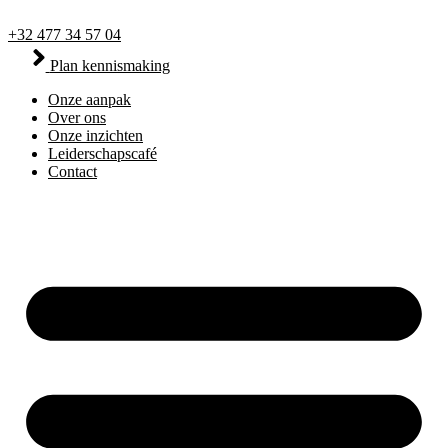
+32 477 34 57 04
Plan kennismaking
Onze aanpak
Over ons
Onze inzichten
Leiderschapscafé
Contact