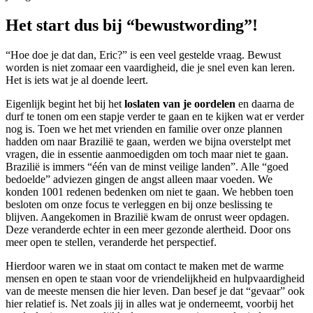
Het start dus bij “bewustwording”!
“Hoe doe je dat dan, Eric?” is een veel gestelde vraag. Bewust
worden is niet zomaar een vaardigheid, die je snel even kan leren.
Het is iets wat je al doende leert.
Eigenlijk begint het bij het
loslaten van je oordelen
en daarna de
durf te tonen om een stapje verder te gaan en te kijken wat er verder
nog is. Toen we het met vrienden en familie over onze plannen
hadden om naar Brazilië te gaan, werden we bijna overstelpt met
vragen, die in essentie aanmoedigden om toch maar niet te gaan.
Brazilië is immers “één van de minst veilige landen”. Alle “goed
bedoelde” adviezen gingen de angst alleen maar voeden. We
konden 1001 redenen bedenken om niet te gaan. We hebben toen
besloten om onze focus te verleggen en bij onze beslissing te
blijven. Aangekomen in Brazilië kwam de onrust weer opdagen.
Deze veranderde echter in een meer gezonde alertheid. Door ons
meer open te stellen, veranderde het perspectief.
Hierdoor waren we in staat om contact te maken met de warme
mensen en open te staan voor de vriendelijkheid en hulpvaardigheid
van de meeste mensen die hier leven. Dan besef je dat “gevaar” ook
hier relatief is. Net zoals jij in alles wat je onderneemt, voorbij het