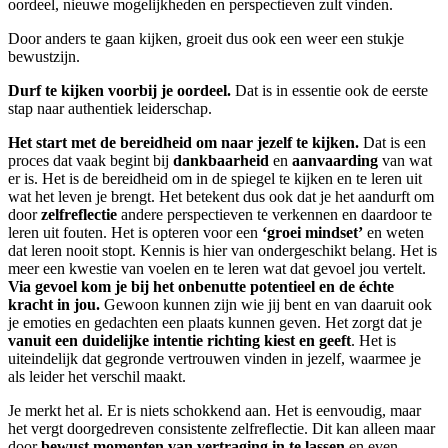
oordeel, nieuwe mogelijkheden en perspectieven zult vinden.
Door anders te gaan kijken, groeit dus ook een weer een stukje
bewustzijn.
Durf te kijken voorbij je oordeel.
Dat is in essentie ook de eerste
stap naar authentiek leiderschap.
Het start met de bereidheid om naar jezelf te kijken.
Dat is een
proces dat vaak begint bij
dankbaarheid
en
aanvaarding
van wat
er is. Het is de bereidheid om in de spiegel te kijken en te leren uit
wat het leven je brengt. Het betekent dus ook dat je het aandurft om
door
zelfreflectie
andere perspectieven te verkennen en daardoor te
leren uit fouten. Het is opteren voor een
‘groei mindset’
en weten
dat leren nooit stopt. Kennis is hier van ondergeschikt belang. Het is
meer een kwestie van voelen en te leren wat dat gevoel jou vertelt.
Via gevoel kom je bij het onbenutte potentieel en de échte
kracht in jou.
Gewoon kunnen zijn wie jij bent en van daaruit ook
je emoties en gedachten een plaats kunnen geven. Het zorgt dat je
vanuit een duidelijke intentie richting kiest en geeft
. Het is
uiteindelijk dat gegronde vertrouwen vinden in jezelf, waarmee je
als leider het verschil maakt.
Je merkt het al. Er is niets schokkend aan. Het is eenvoudig, maar
het vergt doorgedreven consistente zelfreflectie. Dit kan alleen maar
door
bewust momenten van vertraging in te lassen
en even