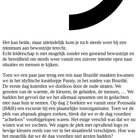
Het kan beide, maar uiteindelijk kom je toch steeds weer bij een
minimum aan bewustzijn terecht.
Echt leiderschap is niet mogelijk zonder een groeiend bewustzijn en
de bereidheid om steeds weer vanuit een zuivere intentie open naar
situaties en mensen te kijken.
Toen we een paar jaar terug een reis naar Brazilië maakten kwamen
we in het idyllische kustdorpje Paraty, in het zuiden van Brazilië.
De eerste dag kuierden we doelloos door de oude straten. We
genoten van de warmte, de kleuren, de geluiden, de mensen, … We
hadden het gevoel dat we het allemaal opnamen om in gedachten
mee naar huis te nemen. Op dag 2 boekten we vanuit onze Poussada
(B&B) een excursie bij een plaatselijke tourorganisator. Toen we de
plek van afspraak gingen zoeken, bleek dat we er de dag voordien
“achteloos” voorbijgelopen waren. Het enige verschil was dat we nu
wisten wat we zochten. We zagen de plek met opvallend logo en
hevige kleuren reeds van ver in het straatbeeld verschijnen. Hoe was
het mogelijk dat we de dag voordien niet gezien hadden?