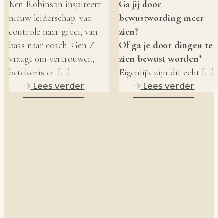
TIJD EN LEIDERSCHAP
Ken Robinson inspireert
Ga jij door
IN FAMILIEBEDRIJVEN
nieuw leiderschap: van
bewustwording meer
controle naar groei, van
zien?
baas naar coach. Gen Z
Of ga je door dingen te
vraagt om vertrouwen,
zien bewust worden?
betekenis en […]
Eigenlijk zijn dit echt […]
Lees verder
Lees verder