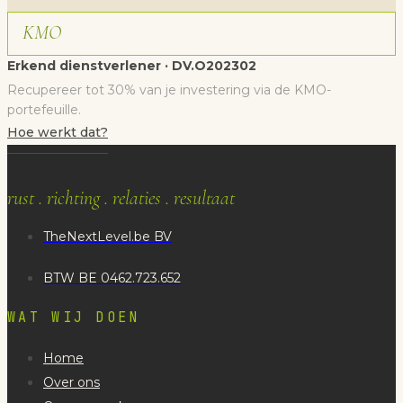
KMO
Erkend dienstverlener · DV.O202302
Recupereer tot 30% van je investering via de KMO-
portefeuille.
Hoe werkt dat?
rust . richting . relaties . resultaat
TheNextLevel.be BV
BTW BE 0462.723.652
WAT WIJ DOEN
Home
Over ons