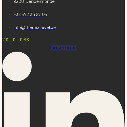
9200 Dendermonde
+32 477 34 57 04
info@thenextlevel.be
VOLG ONS
Linkedin-in