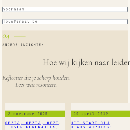
Voornaam
(Vereist)
E-
mail
(Vereist)
04
ANDERE INZICHTEN
Hoe wij kijken naar leide
Reflecties die je scherp houden.
Lees wat resoneert.
2 november 2025
10 april 2019
OPZIJ, OPZIJ, OPZIJ
HET START BIJ
— OVER GENERATIES,
BEWUSTWORDING!